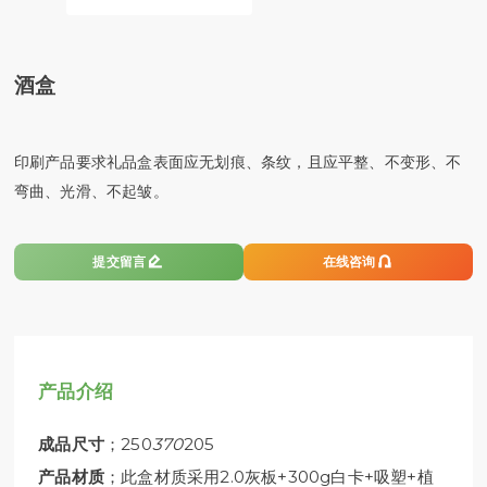
酒盒
印刷产品要求礼品盒表面应无划痕、条纹，且应平整、不变形、不
弯曲、光滑、不起皱。


提交留言
在线咨询
产品介绍
成品尺寸
；250
370
205
产品材质
；此盒材质采用2.0灰板+300g白卡+吸塑+植