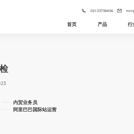


021-33736656
min
首页
产品
行
质检
023
内贸业务员
阿里巴巴国际站运营