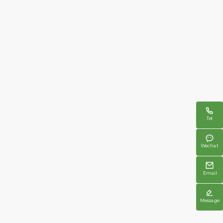

Tel

Wechat

Email

Message